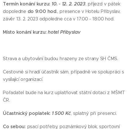
Termín konání kurzu:
10
. - 12. 2
. 2023
, příjezd v pátek
do 9:00 hod
dopoledne
., presence v Hotelu Přibyslav,
závěr 13. 2. 2023 odpoledne cca v 17:00 - 18:00 hod.
Místo konání kurzu:
hotel Přibyslav
Strava a ubytování budou hrazeny ze strany SH ČMS.
Cestovné si hradí účastník sám, případně ve spolupráci s
vysílající organizací.
Pořadatel bude na kurz uplatňovat státní dotaci z MŠMT
ČR.
Účastnický poplatek:
1 500 Kč
, splatný při presenci.
Co sebou:
psací potřeby, poznámkový blok, sportovní