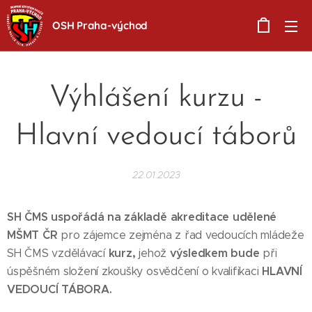
OSH Praha-východ
Výhlášení kurzu -
Hlavní vedoucí táborů
22.01.2023
SH ČMS uspořádá na základě akreditace udělené
MŠMT ČR
pro zájemce zejména z řad vedoucích mládeže
kurz,
výsledkem bude
SH ČMS vzdělávací
jehož
při
HLAVNÍ
úspěšném složení zkoušky osvědčení o kvalifikaci
VEDOUCÍ TÁBORA.