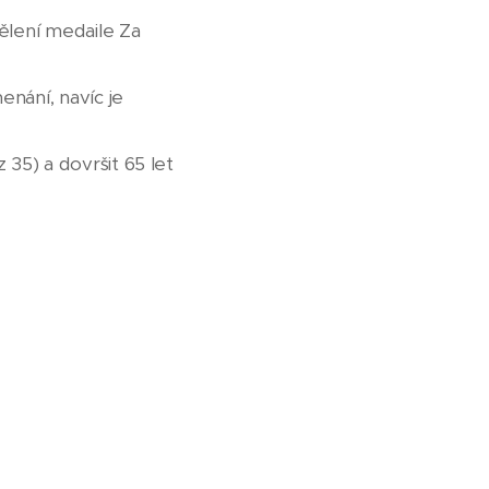
ělení medaile Za
nání, navíc je
 35) a dovršit 65 let