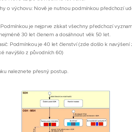
uhy o výchovu: Nově je nutnou podmínkou předchozí ud
: Podmínkou je nejprve získat všechny předchozí vyzname
ejméně 30 let členem a dosáhnout věk 50 let.
hasič: Podmínkou je 40 let členství (zde došlo k navýšení z
ké navýšilo z původních 60)
ku naleznete přesný postup.