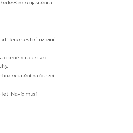
především o ujasnění a
uděleno čestné uznání
a ocenění na úrovni
uhy.
chna ocenění na úrovni
 let. Navíc musí