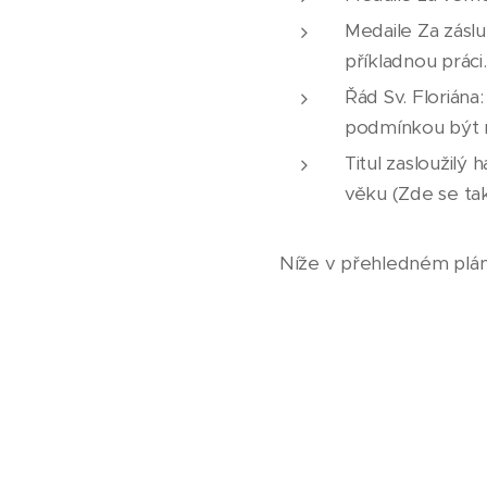
Medaile Za zásl
příkladnou práci.
Řád Sv. Floriána
podmínkou být n
Titul zasloužilý 
věku (Zde se ta
Níže v přehledném plán