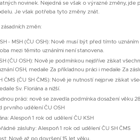
atných novinek. Nejedná se však o výrazné změny, jde 
delu. Je však potřeba tyto změny znát.
 zásadních změn:
SH - MSH (ČU OSH): Nově musí být před tímto uznáním 
doba mezi těmito uznáními není stanovena.
SH (ČU OSH): Nově je podmínkou nejdříve získat všechn
uznání OSH, medaile Za příkladnou práci i medaile Za zásl
H ČMS (ČU SH ČMS): Nově je nutností nejprve získat vše
daile Sv. Floriána a nižší.
adnou práci: nově se zavedla podmínka dosažení věku 28
od prvního udělení ČU OSH
iána: Alespoň 1 rok od udělení ČU KSH
řádné zásluhy: Alespoň 1 rok od udělení ČU SH ČMS
st: Nově až po dovršení 15 let věku.