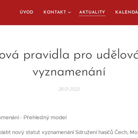
ÚVOD
KONTAKT
AKTUALITY
KALEND
vá pravidla pro udělov
vyznamenání
28.01.2022
amenání - Přehledný model
 platit nový statut vyznamenání Sdružení hasičů Čech, Mo