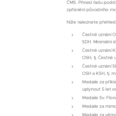
ČMS. Přinesl řadu podst
zpřísnění původního mo
Níže naleznete přehled
Čestné uznání O
SDH. Minimální 
Čestné uznání K
OSH, tj. Čestné 
Čestné uznání S
OSH a KSH, tj. me
Medaile za příkl
uplynout 5 let 
Medaile Sv. Flor
Medaile za mimo
Medaile za věrno