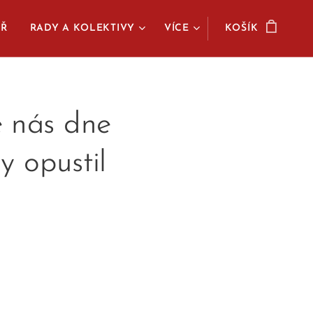
ÁŘ
RADY A KOLEKTIVY
VÍCE
KOŠÍK
e nás dne
y opustil