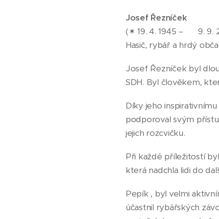
Josef Řezníček
(✶ 19. 4. 1945 – ✝ 9. 9.
Hasič, rybář a hrdý obč
Josef Řezníček byl dlo
SDH. Byl člověkem, kter
Díky jeho inspirativním
podporoval svým přístu
jejich rozcvičku.
Při každé příležitostí by
která nadchla lidi do da
Pepík , byl velmi aktivn
účastnil rybářských závo