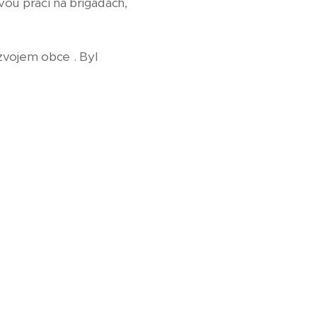
svou prací na brigádách,
zvojem obce . Byl