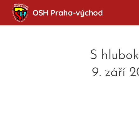
OSH Praha-východ
S hlubok
9. září 