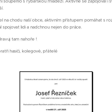
ní soupeřilo s rybářskou mládeží. Aktivně se zapojoval i 
í.
lel na chodu naší obce, aktivním přístupem pomáhat s ro
 spojovat lidi a nadchnou nejen do práce.
ravuj tam nahoře !
ratři hasiči, kolegové, přátelé