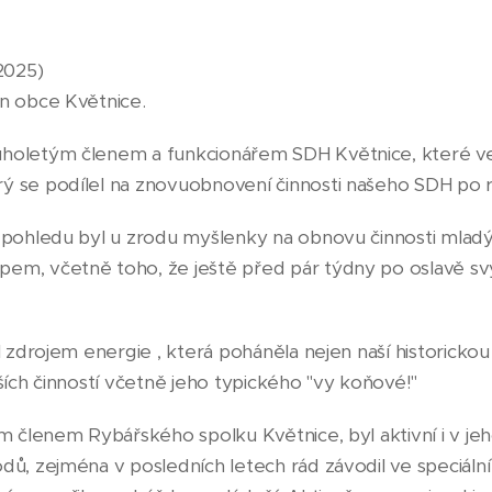
 2025)
an obce Květnice.
uholetým členem a funkcionářem SDH Květnice, které ved
ý se podílel na znovuobnovení činnosti našeho SDH po r
u pohledu byl u zrodu myšlenky na obnovu činnosti mladý
pem, včetně toho, že ještě před pár týdny po oslavě sv
l zdrojem energie , která poháněla nejen naší historickou 
lších činností včetně jeho typického "vy koňové!"
ím členem Rybářského spolku Květnice, byl aktivní i v jeh
dů, zejména v posledních letech rád závodil ve speciální