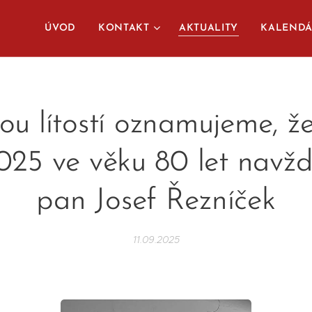
ÚVOD
KONTAKT
AKTUALITY
KALEND
ou lítostí oznamujeme, ž
2025 ve věku 80 let navžd
pan Josef Řezníček
11.09.2025