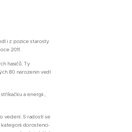
l i z pozice starosty
oce 2011.
ch hasičů. Ty
ých 80 narozenin vedl
stříkačku a energii ,
o vedení. S radostí se
 kategorii dorostenci-