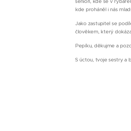
senioři, kde se v rybaře
kde proháněl i nás mladš
Jako zastupitel se podí
člověkem, který dokázal
Pepíku, děkujme a pozd
S úctou, tvoje sestry a b