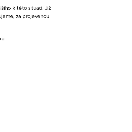
ího k této situaci. Již
ujeme, za projevenou
ku.