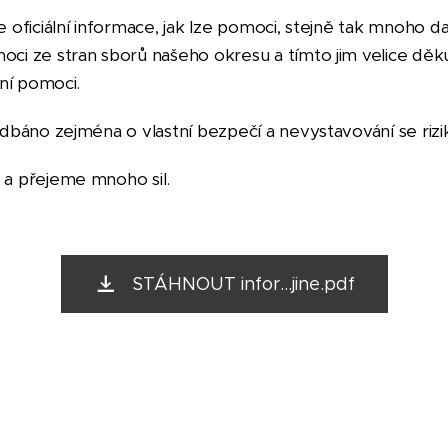
oficiální informace, jak lze pomoci, stejně tak mnoho dalš
ci ze stran sborů našeho okresu a tímto jim velice děk
ání pomoci.
dbáno zejména o vlastní bezpečí a nevystavování se rizi
a přejeme mnoho sil.
STÁHNOUT infor...jine.pdf